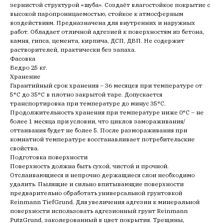
зернистой структурой «шуба». Создаёт влагостойкое покрытие с
высокой паропроницаемостью, стойкое к атмосферным
воздействиям. Предназначена для внутренних и наружных
работ. Обладает отличной адгезией к поверхностям из бетона,
камня, гипса, цемента, кирпича, ДСП, ДВП. Не содержит
растворителей, практически без запаха.
Фасовка
Ведро 25 кг.
Хранение
Гарантийный срок хранения – 36 месяцев при температуре от
5°С до 35°С в плотно закрытой таре. Допускается
транспортировка при температуре до минус 35°С.
Продолжительность хранения при температуре ниже 0°С – не
более 1 месяца при условии, что циклов замораживания/
оттаивания будет не более 5. После размораживания при
комнатной температуре восстанавливает потребительские
свойства.
Подготовка поверхности
Поверхность должна быть сухой, чистой и прочной.
Отслаивающиеся и непрочно держащиеся слои необходимо
удалить. Пылящие и сильно впитывающие поверхности
предварительно обработать универсальной грунтовкой
Reinmann TiefGrund. Для увеличения адгезии к минеральной
поверхности использовать адгезионный грунт Reinmann
PutzGrund, заколерованный в цвет покрытия. Трещины,