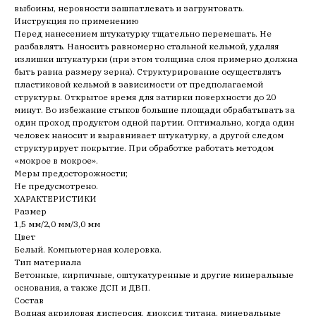
выбоины, неровности зашпатлевать и загрунтовать.
Инструкция по применению
Перед нанесением штукатурку тщательно перемешать. Не
разбавлять. Наносить равномерно стальной кельмой, удаляя
излишки штукатурки (при этом толщина слоя примерно должна
быть равна размеру зерна). Структурирование осуществлять
пластиковой кельмой в зависимости от предполагаемой
структуры. Открытое время для затирки поверхности до 20
минут. Во избежание стыков большие площади обрабатывать за
один проход продуктом одной партии. Оптимально, когда один
человек наносит и выравнивает штукатурку, а другой следом
структурирует покрытие. При обработке работать методом
«мокрое в мокрое».
Меры предосторожности;
Не предусмотрено.
ХАРАКТЕРИСТИКИ
Размер
1,5 мм/2,0 мм/3,0 мм
Цвет
Белый. Компьютерная колеровка.
Тип материала
Бетонные, кирпичные, оштукатуренные и другие минеральные
основания, а также ДСП и ДВП.
Состав
Водная акриловая дисперсия, диоксид титана, минеральные