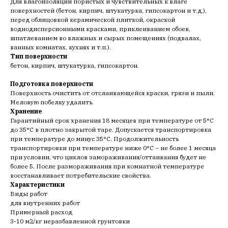
Для влагоизоляции пористых и чувствительных к влаге
поверхностей (бетон, кирпич, штукатурка, гипсокартон и т.д.),
перед облицовкой керамической плиткой, окраской
воднодисперсионными красками, приклеиванием обоев,
шпатлеванием во влажных и сырых помещениях (подвалах,
ванных комнатах, кухнях и т.п.).
Тип поверхности
бетон, кирпич, штукатурка, гипсокартон.
Подготовка поверхности
Поверхность очистить от отслаивающейся краски, грязи и пыли.
Меловую побелку удалить.
Хранение
Гарантийный срок хранения 18 месяцев при температуре от 5°С
до 35°С в плотно закрытой таре. Допускается транспортировка
при температуре до минус 35°С. Продолжительность
транспортировки при температуре ниже 0°С – не более 1 месяца
при условии, что циклов замораживания/оттаивания будет не
более 5. После размораживания при комнатной температуре
восстанавливает потребительские свойства.
Характеристики
Виды работ
для внутренних работ
Примерный расход
3-10 м2/кг неразбавленной грунтовки