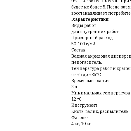
0°С – не более 1 месяца пр
будет не более 5. После р
восстанавливает потребите
.
Характеристики
Виды работ
для внутренних работ
Примерный расход
50-100 г/м2
Состав
Водная акриловая дисперси
пеногаситель.
Температура работ и хране
от +5 до +35*С
Время высыхания
3 ч
Минимальная температура
12 °C
Инструмент
Кисть, валик, распылитель
Фасовка
4 кг, 10 кг