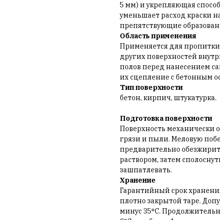
5 мм) и укрепляющая спосо
уменьшает расход краски н
препятствующие образован
Область применения
Применяется для пропитки
других поверхностей внутр
полов перед нанесением са
их сцепление с бетонным о
Тип поверхности
бетон, кирпич, штукатурка.
Подготовка поверхности
Поверхность механически о
грязи и пыли. Меловую побе
предварительно обезжирит
раствором, затем сполосну
зашпатлевать.
Хранение
Гарантийный срок хранения 
плотно закрытой таре. Доп
минус 35°С. Продолжитель