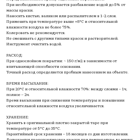
При необходимости допускается разбавление водой до 5% от
массы краски.
Наносить кистью, валиком или распылителем в 1-2 слоя.
Применять при температуре выше +8°С и относительной
влажности воздуха не более 75%.
Колеровать не рекомендуется.
Не смешивать с другими типами красок и растворителей.
Инструмент очистить водой.
РАСХОД:
При однослойном покрытии: ~ 150 г/м2 в зависимости от
впитывающей способности основания.
Точный расход определяется пробным нанесением на объекте.
ВРЕМЯ ВЫСЫХАНИЯ:
При 20°С и относительной влажности 70%: между слоями – 1ч,
полное – 2ч.
Время высыхания при снижении температуры и повышении
относительной влажности воздуха увеличивается.
ХРАНЕНИЕ:
Хранить в оригинальной плотно закрытой таре при
температуре от 5°С до 35°С.
Гарантийный срок хранения – 18 месяцев со дня изготовления.
Допускается транспортировка краски при температуре до минус