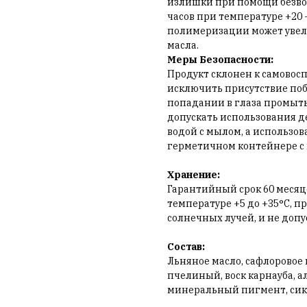
излишки при помощи безвор
часов при температуре +20 
полимеризации может увели
масла.
Меры Безопасности:
Продукт склонен к самовос
исключить присутствие поб
попадании в глаза промыть
допускать использования д
водой с мылом, а использов
герметичном контейнере с 
Хранение:
Гарантийный срок 60 месяце
температуре +5 до +35°С, 
солнечных лучей, и не доп
Состав:
Льняное масло, сафлоровое м
пчелиный, воск карнауба, 
минеральный пигмент, сикк