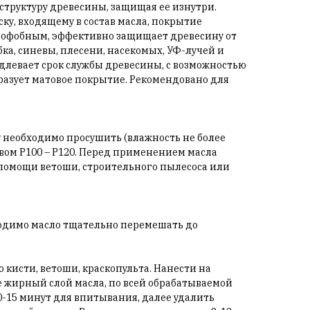
 структуру древесины, защищая ее изнутри.
ку, входящему в состав масла, покрытие
рофобным, эффективно защищает древесину от
бка, синевы, плесени, насекомых, УФ-лучей и
длевает срок службы древесины, с возможностью
разует матовое покрытие. Рекомендовано для
необходимо просушить (влажность не более
вом Р100 – Р120. Перед применением масла
помощи ветоши, строительного пылесоса или
димо масло тщательно перемешать до
 кисти, ветоши, краскопульта. Нанести на
 жирный слой масла, по всей обрабатываемой
0-15 минут для впитывания, далее удалить