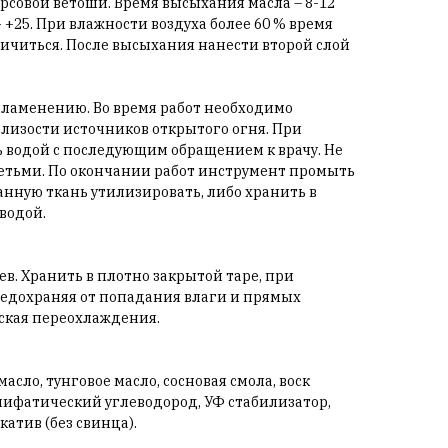
совой ветоши. Время высыхания масла – 8-12
- +25. При влажности воздуха более 60 % время
читься. После высыхания нанести второй слой
пламенению. Во время работ необходимо
лизости источников открытого огня. При
 водой с последующим обращением к врачу. Не
етьми. По окончании работ инструмент промыть
анную ткань утилизировать, либо хранить в
водой.
в. Хранить в плотно закрытой таре, при
предохраняя от попадания влаги и прямых
уская переохлаждения.
асло, тунговое масло, сосновая смола, воск
алифатический углеводород, УФ стабилизатор,
атив (без свинца).