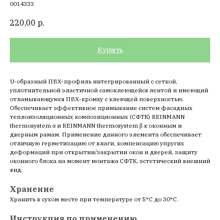
0014333
220,00
р.
Купить
U-образный ПВХ-профиль интегрированный с сеткой,
уплотнительной эластичной самоклеющейся лентой и имеющий
отламывающуюся ПВХ-кромку с клеющей поверхностью.
Обеспечивает эффективное примыкание систем фасадных
теплоизоляционных композиционных (СФТК) REINMANN
thermosystem α и REINMANN thermosystem β к оконным и
дверным рамам. Применение данного элемента обеспечивает
отличную герметизацию от влаги, компенсацию упругих
деформаций при открытии/закрытии окон и дверей, защиту
оконного блока на момент монтажа СФТК, эстетический внешний
вид.
Хранение
Хранить в сухом месте при температуре от 5°С до 30°С.
Инструкция по применению